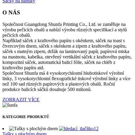
Sáčky na nanuky
O NÁS
Společnost Guangdong Shunfa Printing Co., Ltd. se zaměřuje na
výrobu pečicích obalů a nabízí výrobu různých specifikací a stylů
pečicích obalů.
Například sáček z kraftového papíru s okénkem, sáček na toast s
čtvercovým dnem, sáček s okénkem a zipem z kraftového papíru,
sáček s matným zipem, držák na laminovaný papír, papírová miska
na mastnotu, kabelka, otevřený vertikální sáček z kraftového papíru,
kompozitní sáček, automatická balicí fólie, sáček na chléb z
kraftového papíru atd.
Společnost Shunfa má 4 vysokorychlostní hlubotiskové výrobní
linky, 3 vysokorychlostní flexografické tiskové výrobní linky a více
než 100 sad různých papírových a plastových obalů. Roční
produkce balicích sáčků dosahuje 500 milionů.
ZOBRAZIT VÍCE
KATEGORIE PRODUKTŮ
Tašky s plochým dnem