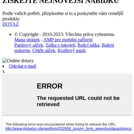
ZÍSKEJTE NEJNOVĚJŠÍ NABÍDKU
Podle vašich potřeb, přizpůsobte si to a poskytněte vám cennější
produkty.
DOTAZ
© Copyright - 2010-2023: Všechna práva vyhrazena.
Mapa stránek
-
AMP pro mobilní zařízení
Papírový sáček
,
Taška s rukojetí
,
Balicí taška
,
Balení
potravin
,
Chléb sáček
,
Kraftový papír
,
Odeslat e-mail
x