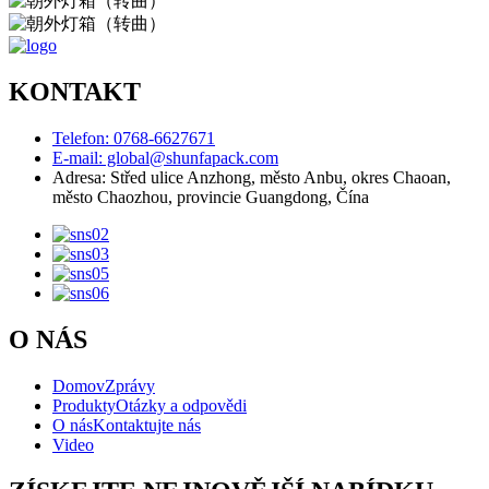
KONTAKT
Telefon: 0768-6627671
E-mail: global@shunfapack.com
Adresa: Střed ulice Anzhong, město Anbu, okres Chaoan,
město Chaozhou, provincie Guangdong, Čína
O NÁS
Domov
Zprávy
Produkty
Otázky a odpovědi
O nás
Kontaktujte nás
Video