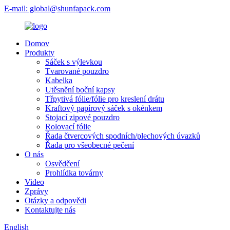
E-mail: global@shunfapack.com
Domov
Produkty
Sáček s výlevkou
Tvarované pouzdro
Kabelka
Utěsnění boční kapsy
Třpytivá fólie/fólie pro kreslení drátu
Kraftový papírový sáček s okénkem
Stojací zipové pouzdro
Rolovací fólie
Řada čtvercových spodních/plechových úvazků
Řada pro všeobecné pečení
O nás
Osvědčení
Prohlídka továrny
Video
Zprávy
Otázky a odpovědi
Kontaktujte nás
English