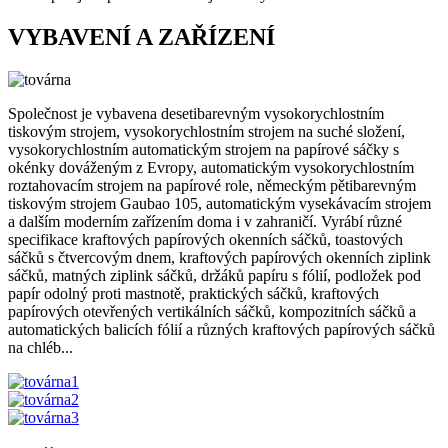
VYBAVENÍ A ZAŘÍZENÍ
Společnost je vybavena desetibarevným vysokorychlostním
tiskovým strojem, vysokorychlostním strojem na suché složení,
vysokorychlostním automatickým strojem na papírové sáčky s
okénky dováženým z Evropy, automatickým vysokorychlostním
roztahovacím strojem na papírové role, německým pětibarevným
tiskovým strojem Gaubao 105, automatickým vysekávacím strojem
a dalším moderním zařízením doma i v zahraničí. Vyrábí různé
specifikace kraftových papírových okenních sáčků, toastových
sáčků s čtvercovým dnem, kraftových papírových okenních ziplink
sáčků, matných ziplink sáčků, držáků papíru s fólií, podložek pod
papír odolný proti mastnotě, praktických sáčků, kraftových
papírových otevřených vertikálních sáčků, kompozitních sáčků a
automatických balicích fólií a různých kraftových papírových sáčků
na chléb...