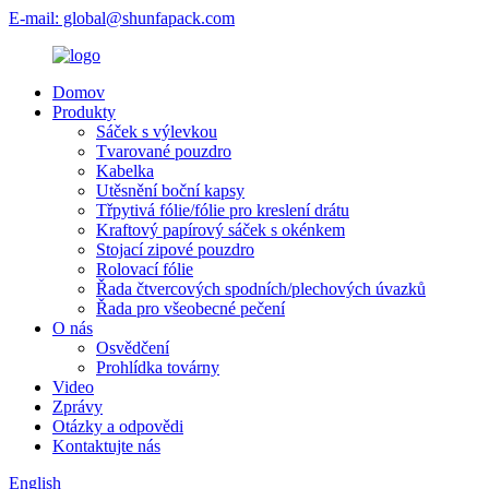
E-mail: global@shunfapack.com
Domov
Produkty
Sáček s výlevkou
Tvarované pouzdro
Kabelka
Utěsnění boční kapsy
Třpytivá fólie/fólie pro kreslení drátu
Kraftový papírový sáček s okénkem
Stojací zipové pouzdro
Rolovací fólie
Řada čtvercových spodních/plechových úvazků
Řada pro všeobecné pečení
O nás
Osvědčení
Prohlídka továrny
Video
Zprávy
Otázky a odpovědi
Kontaktujte nás
English