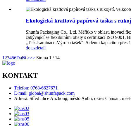
Ekologická kraftová papírová taška s rukoj
Shunfa Packaging Co., Ltd. Měřítko v oblasti inovací flex
zabývající se flexibilními obaly s certifikací ISO 9001
„Tisk-Laminace-Výroba tašek“. S denní kapacitou přes 1 m
dotaz
detail
1
2
3
4
5
6
Další >
>>
Strana 1 / 14
KONTAKT
Telefon: 0768-6627671
E-mail: global@shunfapack.com
Adresa: Střed ulice Anzhong, město Anbu, okres Chaoan, měs