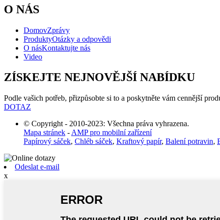
O NÁS
Domov
Zprávy
Produkty
Otázky a odpovědi
O nás
Kontaktujte nás
Video
ZÍSKEJTE NEJNOVĚJŠÍ NABÍDKU
Podle vašich potřeb, přizpůsobte si to a poskytněte vám cennější prod
DOTAZ
© Copyright - 2010-2023: Všechna práva vyhrazena.
Mapa stránek
-
AMP pro mobilní zařízení
Papírový sáček
,
Chléb sáček
,
Kraftový papír
,
Balení potravin
,
Odeslat e-mail
x