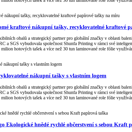
ilion hotových tašek a více než 30 tun laminované role fólie využívám
omé kraftové nákupní tašky, recyklovatelné kraftové p
ibilních obalů a strategický partner pro globální značky v oblasti bale
, BRC a SGS vybudovala společnost Shunfa Printing v rámci své intelige
ilion hotových tašek a více než 30 tun laminované role fólie využívám
ecyklovatelné nákupní tašky s vlastním logem
ibilních obalů a strategický partner pro globální značky v oblasti bale
, BRC a SGS vybudovala společnost Shunfa Printing v rámci své intelige
ilion hotových tašek a více než 30 tun laminované role fólie využívám
o Ekologické hnědé rychlé občerstvení s sebou Kraft 