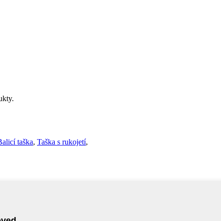
ukty.
Balicí taška
,
Taška s rukojetí
,