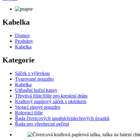
Kabelka
Domov
Produkty
Kabelka
Kategorie
Sáček s výlevkou
Tvarované pouzdro
Kabelka
Utěsnění boční kapsy
Třpytivá fólie/fólie pro kreslení drátu
Kraftový papírový sáček s okénkem
Stojací zipové pouzdro
Rolovací fólie
Řada čtvercových spodních/plechových úvazků
Řada pro všeobecné pečení