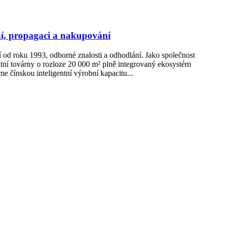
ní, propagaci a nakupování
ní od roku 1993, odborné znalosti a odhodlání. Jako společnost
ntní továrny o rozloze 20 000 m² plně integrovaný ekosystém
e čínskou inteligentní výrobní kapacitu...