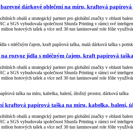
 barevné dárkové oblečení na míru, kraftová papírová
ibilních obalů a strategický partner pro globální značky v oblasti bale
, BRC a SGS vybudovala společnost Shunfa Printing v rámci své intelige
ilion hotových tašek a více než 30 tun laminované role fólie využívám
 na rozvoz jídla s mléčným čajem, kraft papírová tašk
ibilních obalů a strategický partner pro globální značky v oblasti bale
, BRC a SGS vybudovala společnost Shunfa Printing v rámci své intelige
ilion hotových tašek a více než 30 tun laminované role fólie využívám
 kraftová papírová taška na míru, kabelka, balení, ú
ibilních obalů a strategický partner pro globální značky v oblasti bale
, BRC a SGS vybudovala společnost Shunfa Printing v rámci své intelige
ilion hotových tašek a více než 30 tun laminované role fólie využívám