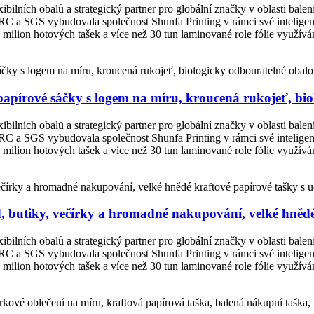
ibilních obalů a strategický partner pro globální značky v oblasti bale
, BRC a SGS vybudovala společnost Shunfa Printing v rámci své intelige
ilion hotových tašek a více než 30 tun laminované role fólie využívám
papírové sáčky s logem na míru, kroucená rukojeť, bio
ibilních obalů a strategický partner pro globální značky v oblasti bale
, BRC a SGS vybudovala společnost Shunfa Printing v rámci své intelige
ilion hotových tašek a více než 30 tun laminované role fólie využívám
, butiky, večírky a hromadné nakupování, velké hnědé
ibilních obalů a strategický partner pro globální značky v oblasti bale
, BRC a SGS vybudovala společnost Shunfa Printing v rámci své intelige
ilion hotových tašek a více než 30 tun laminované role fólie využívám