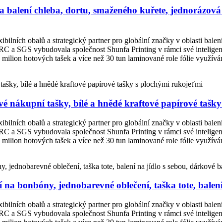
a balení chleba, dortu, smaženého kuřete, jednorázov
ibilních obalů a strategický partner pro globální značky v oblasti bale
, BRC a SGS vybudovala společnost Shunfa Printing v rámci své intelige
ilion hotových tašek a více než 30 tun laminované role fólie využívám
é nákupní tašky, bílé a hnědé kraftové papírové tašk
ibilních obalů a strategický partner pro globální značky v oblasti bale
, BRC a SGS vybudovala společnost Shunfa Printing v rámci své intelige
ilion hotových tašek a více než 30 tun laminované role fólie využívám
 na bonbóny, jednobarevné oblečení, taška tote, balení
ibilních obalů a strategický partner pro globální značky v oblasti bale
, BRC a SGS vybudovala společnost Shunfa Printing v rámci své intelige