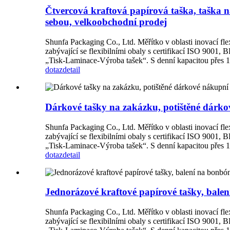
Čtvercová kraftová papírová taška, taška n
sebou, velkoobchodní prodej
Shunfa Packaging Co., Ltd. Měřítko v oblasti inovací flex
zabývající se flexibilními obaly s certifikací ISO 9001
„Tisk-Laminace-Výroba tašek“. S denní kapacitou přes 1 m
dotaz
detail
Dárkové tašky na zakázku, potištěné dárkov
Shunfa Packaging Co., Ltd. Měřítko v oblasti inovací flex
zabývající se flexibilními obaly s certifikací ISO 9001
„Tisk-Laminace-Výroba tašek“. S denní kapacitou přes 1 m
dotaz
detail
Jednorázové kraftové papírové tašky, balení
Shunfa Packaging Co., Ltd. Měřítko v oblasti inovací flex
zabývající se flexibilními obaly s certifikací ISO 9001