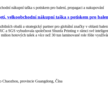
etí, velkoobchodní nákupní taška s potiskem pro bale
ibilních obalů a strategický partner pro globální značky v oblasti bale
, BRC a SGS vybudovala společnost Shunfa Printing v rámci své intelige
ilion hotových tašek a více než 30 tun laminované role fólie využívám
to Chaozhou, provincie Guangdong, Čína